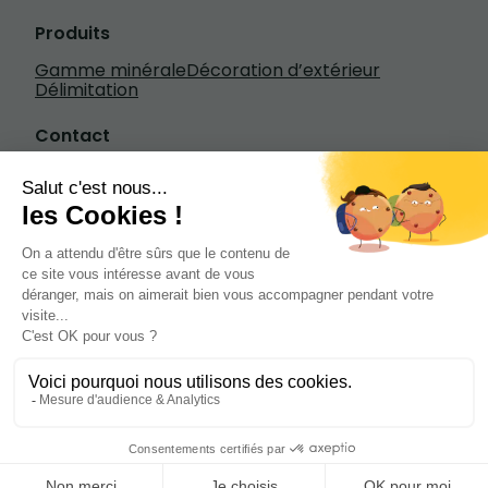
Produits
Gamme minérale
Décoration d’extérieur
Délimitation
Contact
Écrivez-nous
+33 3 20 84 79 84
1601 rue Henry Fievet, 59310 Beuvry-la-
Forêt
de 7h à 18h30 du lundi au vendredi de 8h à
13h le samedi
Site web créé par Diffusez
Mentions légales
Copyright © Tous droits réservés