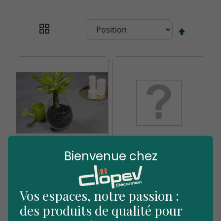
Par
ordre
décrois
Bienvenue chez
SAC 7.5L PAILLAGE
SAC 7.5L PAILLAGE
ORGANIQUE
ORGANIQUE
COLORE NOIR
COLORE BLANC
Vos espaces, notre passion :
des produits de qualité pour