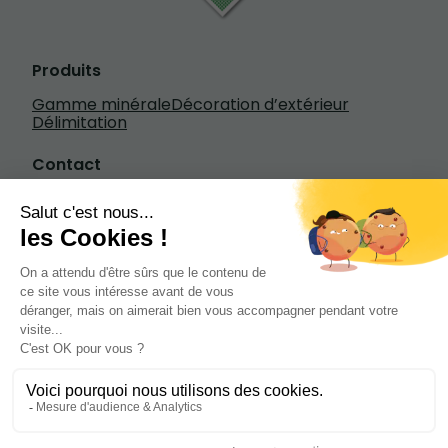
Produits
Gamme minérale
Décoration d’extérieur
Délimitation
Contact
Écrivez-nous
+33 3 20 84 79 84
1601 rue Henry Fievet, 59310 Beuvry-la-
Forêt
de 7h à 18h30 du lundi au vendredi de 8h à
13h le samedi
Site web créé par Diffusez
Mentions légales
Copyright © Tous droits réservés