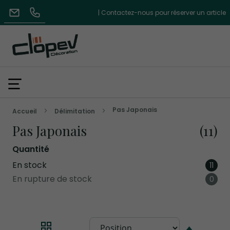
| Contactez-nous pour réserver un article
Pas Japonais
Accueil
Délimitation
Pas Japonais
11
Quantité
En stock
artic
11
En rupture de stock
artic
0
Par