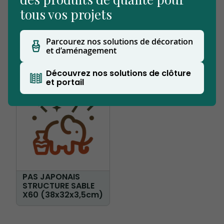
tous vos projets
PAS JAPONAIS BP
PAS JAPONAIS LISSE
Parcourez nos solutions de décoration
ANTHRACITE(45x34
SABLE X60
et d’aménagement
x3,5cm)
(45x35x3,5cm)
Découvrez nos solutions de clôture
et portail
PAS JAPONAIS
STRUCTURE SABLE
X60 (38x32x3,5cm)