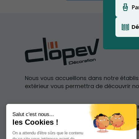
Pa
Dé
Nous vous accueillons dans notre établi
extérieur vous permettra de découvrir no
Clopev est affilié au Groupe CW
Découvre