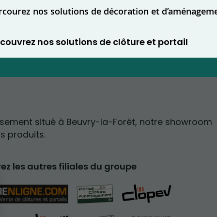
rcourez nos solutions de décoration et d’aménagem
couvrez nos solutions de clôture et portail
ssement situé à Beuvry-la-Forêt, notre showroom
s produits.
z les autres filiales du groupe