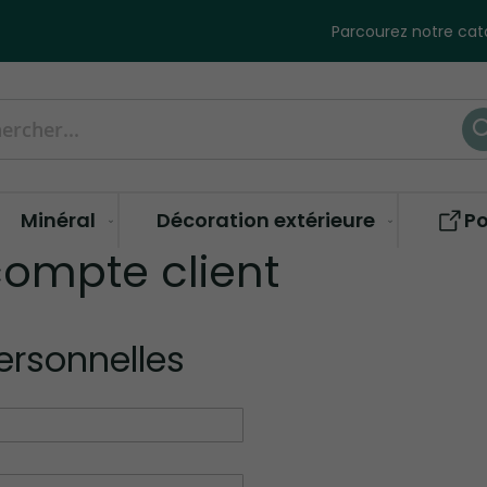
Parcourez notre cata
her
Minéral
Décoration extérieure
Po
ompte client
ersonnelles