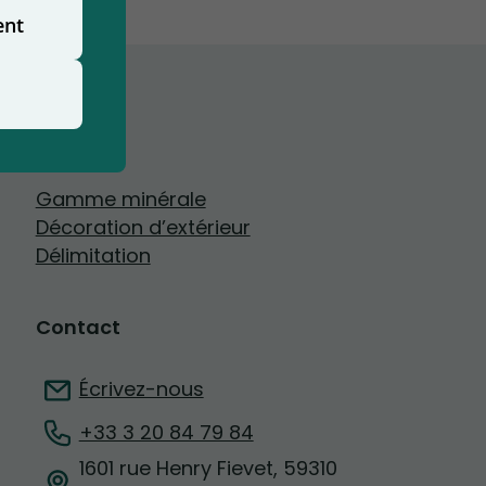
ent
Produits
Gamme minérale
Décoration d’extérieur
Délimitation
Contact
Écrivez-nous
+33 3 20 84 79 84
1601 rue Henry Fievet, 59310