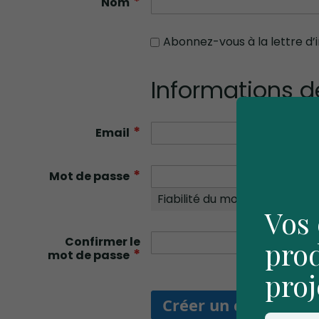
Nom
Abonnez-vous à la lettre d’
Informations d
Email
Mot de passe
Fiabilité du mot de passe:
Au
Vos 
Confirmer le
prod
mot de passe
proj
Créer un compte