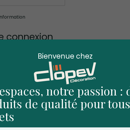
information
e connexion
Bienvenue chez
cun mot de passe
espaces, notre passion : 
uits de qualité pour tous
ets
Retour