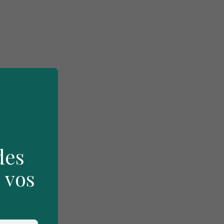
des
 vos