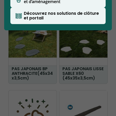
PIERRE BLEU
NOIR (36x26x4cm)
et d’aménagement
(43x32x3,5cm)
Découvrez nos solutions de clôture
et portail
PAS JAPONAIS BP
PAS JAPONAIS LISSE
ANTHRACITE(45x34
SABLE X60
x3,5cm)
(45x35x3,5cm)