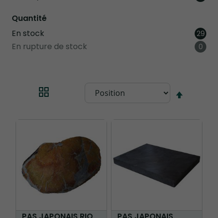
Quantité
En stock
arti
29
En rupture de stock
artic
0
Par
ordre
décrois
PAS JAPONAIS RIO
PAS JAPONAIS