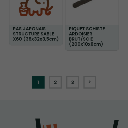
PAS JAPONAIS
PIQUET SCHISTE
STRUCTURE SABLE
ARDOISIER
X60 (38x32x3,5cm)
BRUT/SCIE
(200x10x8cm)
Page
Vous lisez actuellement la page
Page
Page
Page
Suivant
1
2
3