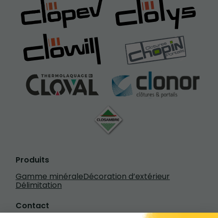
Produits
Gamme minérale
Décoration d’extérieur
Délimitation
Contact