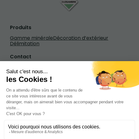
Produits
Gamme minérale
Décoration d’extérieur
Délimitation
Contact
Écrivez-nous
+33 3 20 84 79 84
1601 rue Henry Fievet, 59310 Beuvry-la-
Forêt
de 7h à 18h30 du lundi au vendredi de 8h à
13h le samedi
Site web créé par Diffusez
Mentions légales