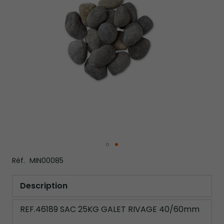
gallery
Skip
Réf.
MIN00085
to
the
beginning
Description
of
the
REF.46189 SAC 25KG GALET RIVAGE 40/60mm
images
gallery