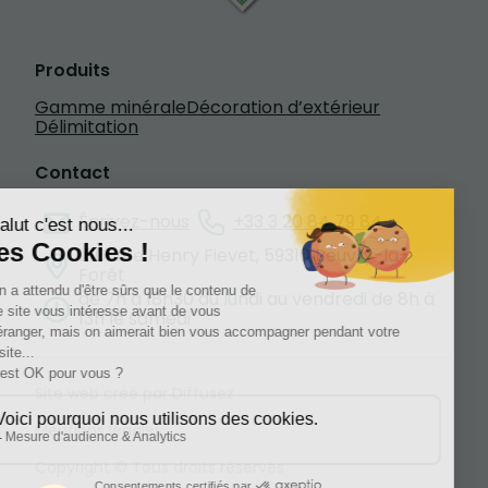
Produits
Gamme minérale
Décoration d’extérieur
Délimitation
Contact
Écrivez-nous
+33 3 20 84 79 84
1601 rue Henry Fievet, 59310 Beuvry-la-
Forêt
de 7h à 18h30 du lundi au vendredi de 8h à
13h le samedi
Site web créé par Diffusez
Mentions légales
Copyright © Tous droits réservés