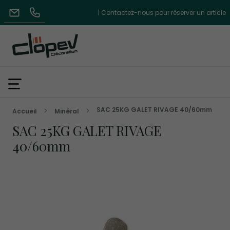
| Contactez-nous pour réserver un article
SAC 25KG GALET RIVAGE 40/60mm
Accueil
Minéral
SAC 25KG GALET RIVAGE
40/60mm
Skip
to
the
end
of
the
images