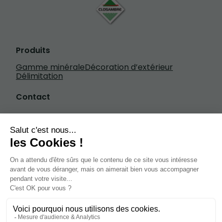
Produits
Gamme minérale
Décoration d’extérieur
Délimitation
Contact
Écrivez-nous
+33 3 20 84 79 84
1601 rue Henry Fievet, 59310 Beuvry-la-
Forêt
de 7h à 18h30 du lundi au vendredi de 8h à
13h le samedi
Site web créé par Diffusez
Mentions légales