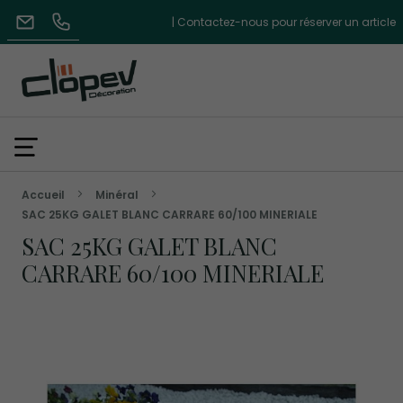
| Contactez-nous pour réserver un article
Accueil
Minéral
SAC 25KG GALET BLANC CARRARE 60/100 MINERIALE
SAC 25KG GALET BLANC
CARRARE 60/100 MINERIALE
Skip
to
the
end
of
the