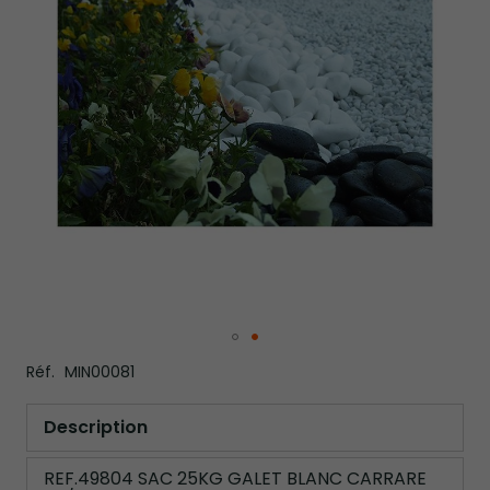
images
gallery
Skip
Réf.
MIN00081
to
the
beginning
Description
of
the
REF.49804 SAC 25KG GALET BLANC CARRARE
images