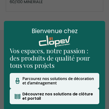
60/100 MINERIALE
gallery
Bienvenue chez
Vos espaces, notre passion :
des produits de qualité pour
tous vos projets
Parcourez nos solutions de décoration
et d’aménagement
Nous vous accueillons dans notre établissement
situé à Beuvry-la-Forêt, notre showroom
Découvrez nos solutions de clôture
extérieur vous permettra de découvrir nos
et portail
produits.