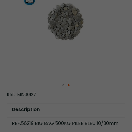
gallery
Skip
Réf.
MIN00127
to
the
beginning
Description
of
the
REF.56219 BIG BAG 500KG PILEE BLEU 10/30mm
images
gallery