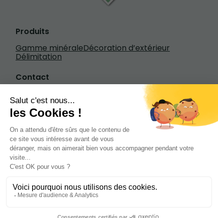
Produits
Gamme minérale
Décoration d’extérieur
Délimitation
Contact
Écrivez-nous
+33 3 20 84 79 84
1601 rue Henry Fievet, 59310 Beuvry-la-
Forêt
de 7h à 18h30 du lundi au vendredi de 8h à
13h le samedi
Site web créé par Diffusez
Mentions légales
Copyright © Tous droits réservés