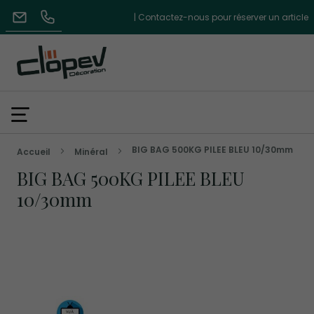
| Contactez-nous pour réserver un article
BIG BAG 500KG PILEE BLEU 10/30mm
Accueil
Minéral
BIG BAG 500KG PILEE BLEU
10/30mm
Skip
to
the
end
of
the
images