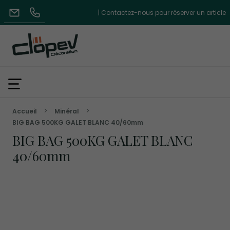
| Contactez-nous pour réserver un article
Accueil
Minéral
BIG BAG 500KG GALET BLANC 40/60mm
BIG BAG 500KG GALET BLANC
40/60mm
Skip
to
the
end
of
the