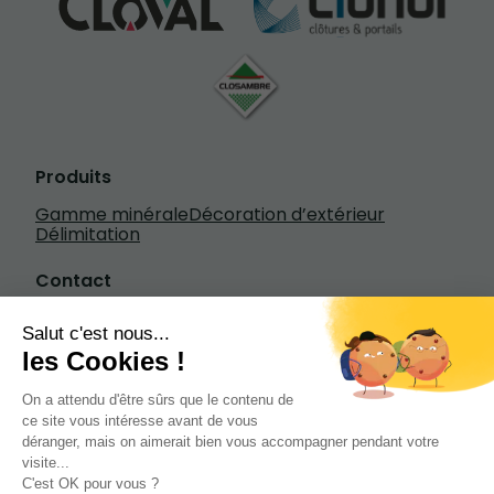
Produits
Gamme minérale
Décoration d’extérieur
Délimitation
Contact
Écrivez-nous
+33 3 20 84 79 84
1601 rue Henry Fievet, 59310 Beuvry-la-
Forêt
de 7h à 18h30 du lundi au vendredi de 8h à
13h le samedi