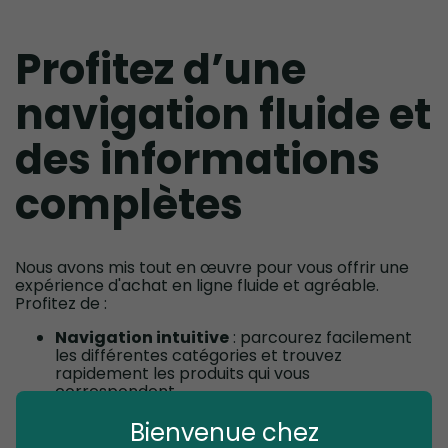
Profitez d’une
navigation fluide et
des informations
complètes
Nous avons mis tout en œuvre pour vous offrir une
expérience d'achat en ligne fluide et agréable.
Profitez de :
Navigation intuitive
: parcourez facilement
les différentes catégories et trouvez
rapidement les produits qui vous
correspondent.
Moteur de recherche performant
: affinez
Bienvenue chez
votre recherche grâce à des filtres précis et