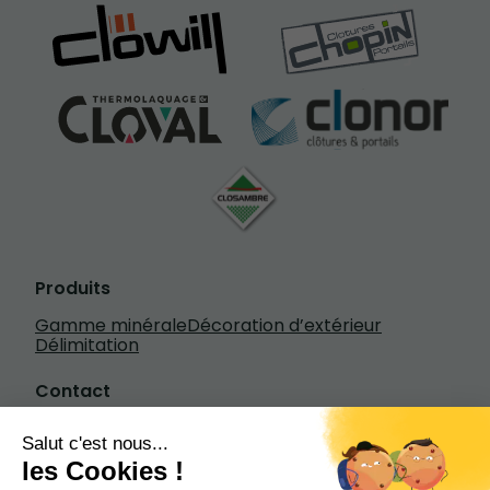
Produits
Gamme minérale
Décoration d’extérieur
Délimitation
Contact
Écrivez-nous
+33 3 20 84 79 84
1601 rue Henry Fievet, 59310 Beuvry-la-