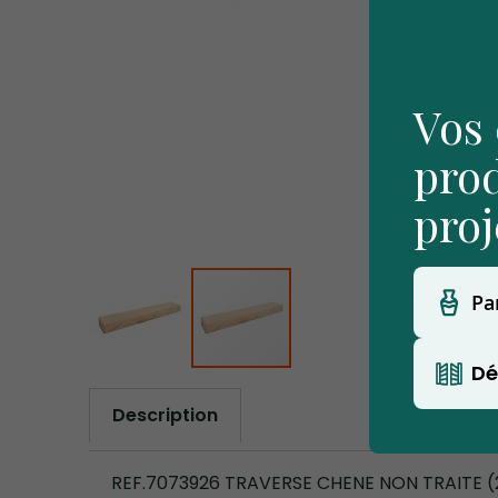
Vos 
prod
proj
Pa
Dé
Skip
to
Description
the
beginning
of
the
REF.7073926 TRAVERSE CHENE NON TRAITE 