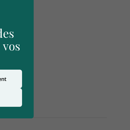
des
 vos
ent